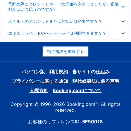
折
た
ま
予約の際にクレジットカードの詳細を入力しましたが、宿泊
た
り
し
料金はいつ払うのですか?
み
た
た
ま
た
折
し
ホテルへのデポジットまたは前払いは必要ですか？
み
り
た
ま
た
折
し
エキストラベッドやベビーベッドは利用できますか？
た
り
た
み
た
ま
た
し
み
宿泊施設を掲載する
た
ま
し
た
パソコン版
利用規約
当サイトの仕組み
プライバシーに関する通知
現代奴隷法に係る声明
人権方針
Booking.comについて
Copyright © 1996–2026 Booking.com™. All rights
reserved.
お客様のリファレンスID:
5F90918