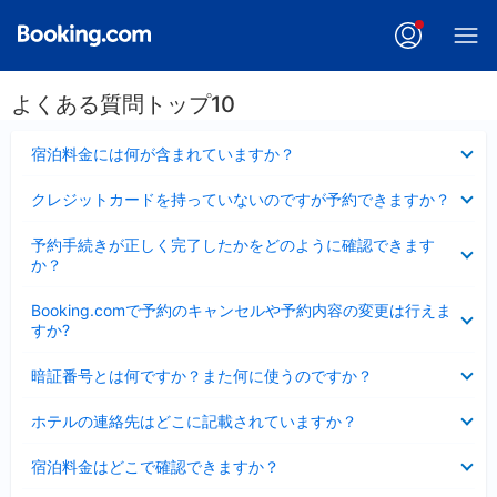
よくある質問トップ10
折
宿泊料金には何が含まれていますか？
り
た
折
クレジットカードを持っていないのですが予約できますか？
た
り
み
た
折
ま
予約手続きが正しく完了したかをどのように確認できます
た
り
し
か？
み
た
た
ま
た
折
し
Booking.comで予約のキャンセルや予約内容の変更は行えま
み
り
た
すか?
ま
た
し
た
折
た
暗証番号とは何ですか？また何に使うのですか？
み
り
ま
た
折
し
ホテルの連絡先はどこに記載されていますか？
た
り
た
み
た
折
ま
宿泊料金はどこで確認できますか？
た
り
し
み
た