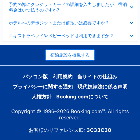
折
た
ま
予約の際にクレジットカードの詳細を入力しましたが、宿泊
た
り
し
料金はいつ払うのですか?
み
た
た
ま
た
折
し
ホテルへのデポジットまたは前払いは必要ですか？
み
り
た
ま
た
折
し
エキストラベッドやベビーベッドは利用できますか？
た
り
た
み
た
ま
た
し
み
宿泊施設を掲載する
た
ま
し
た
パソコン版
利用規約
当サイトの仕組み
プライバシーに関する通知
現代奴隷法に係る声明
人権方針
Booking.comについて
Copyright © 1996–2026 Booking.com™. All rights
reserved.
お客様のリファレンスID:
3C33C30