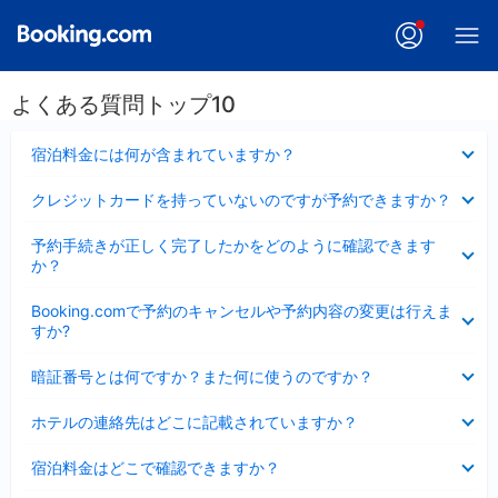
よくある質問トップ10
折
宿泊料金には何が含まれていますか？
り
た
折
クレジットカードを持っていないのですが予約できますか？
た
り
み
た
折
ま
予約手続きが正しく完了したかをどのように確認できます
た
り
し
か？
み
た
た
ま
た
折
し
Booking.comで予約のキャンセルや予約内容の変更は行えま
み
り
た
すか?
ま
た
し
た
折
た
暗証番号とは何ですか？また何に使うのですか？
み
り
ま
た
折
し
ホテルの連絡先はどこに記載されていますか？
た
り
た
み
た
折
ま
宿泊料金はどこで確認できますか？
た
り
し
み
た