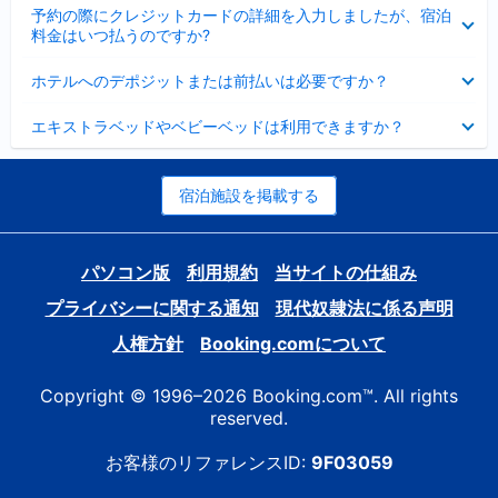
折
た
ま
予約の際にクレジットカードの詳細を入力しましたが、宿泊
た
り
し
料金はいつ払うのですか?
み
た
た
ま
た
折
し
ホテルへのデポジットまたは前払いは必要ですか？
み
り
た
ま
た
折
し
エキストラベッドやベビーベッドは利用できますか？
た
り
た
み
た
ま
た
し
み
宿泊施設を掲載する
た
ま
し
た
パソコン版
利用規約
当サイトの仕組み
プライバシーに関する通知
現代奴隷法に係る声明
人権方針
Booking.comについて
Copyright © 1996–2026 Booking.com™. All rights
reserved.
お客様のリファレンスID:
9F03059