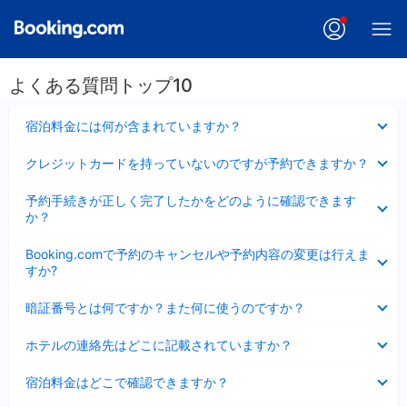
よくある質問トップ10
折
宿泊料金には何が含まれていますか？
り
た
折
クレジットカードを持っていないのですが予約できますか？
た
り
み
た
折
ま
予約手続きが正しく完了したかをどのように確認できます
た
り
し
か？
み
た
た
ま
た
折
し
Booking.comで予約のキャンセルや予約内容の変更は行えま
み
り
た
すか?
ま
た
し
た
折
た
暗証番号とは何ですか？また何に使うのですか？
み
り
ま
た
折
し
ホテルの連絡先はどこに記載されていますか？
た
り
た
み
た
折
ま
宿泊料金はどこで確認できますか？
た
り
し
み
た