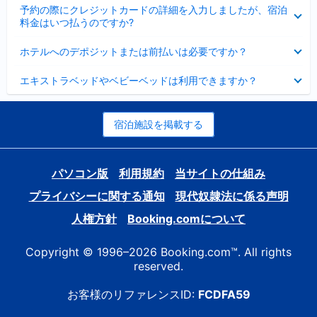
折
た
ま
予約の際にクレジットカードの詳細を入力しましたが、宿泊
た
り
し
料金はいつ払うのですか?
み
た
た
ま
た
折
し
ホテルへのデポジットまたは前払いは必要ですか？
み
り
た
ま
た
折
し
エキストラベッドやベビーベッドは利用できますか？
た
り
た
み
た
ま
た
し
み
宿泊施設を掲載する
た
ま
し
た
パソコン版
利用規約
当サイトの仕組み
プライバシーに関する通知
現代奴隷法に係る声明
人権方針
Booking.comについて
Copyright © 1996–2026 Booking.com™. All rights
reserved.
お客様のリファレンスID:
FCDFA59