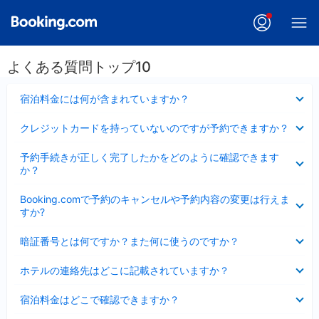
よくある質問トップ10
折
宿泊料金には何が含まれていますか？
り
た
折
クレジットカードを持っていないのですが予約できますか？
た
り
み
た
折
ま
予約手続きが正しく完了したかをどのように確認できます
た
り
し
か？
み
た
た
ま
た
折
し
Booking.comで予約のキャンセルや予約内容の変更は行えま
み
り
た
すか?
ま
た
し
た
折
た
暗証番号とは何ですか？また何に使うのですか？
み
り
ま
た
折
し
ホテルの連絡先はどこに記載されていますか？
た
り
た
み
た
折
ま
宿泊料金はどこで確認できますか？
た
り
し
み
た