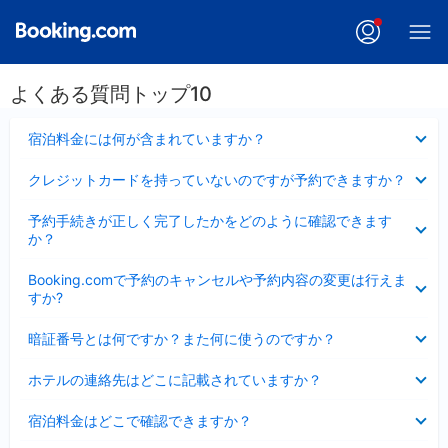
よくある質問トップ10
折
宿泊料金には何が含まれていますか？
り
た
折
クレジットカードを持っていないのですが予約できますか？
た
り
み
た
折
ま
予約手続きが正しく完了したかをどのように確認できます
た
り
し
か？
み
た
た
ま
た
折
し
Booking.comで予約のキャンセルや予約内容の変更は行えま
み
り
た
すか?
ま
た
し
た
折
た
暗証番号とは何ですか？また何に使うのですか？
み
り
ま
た
折
し
ホテルの連絡先はどこに記載されていますか？
た
り
た
み
た
折
ま
宿泊料金はどこで確認できますか？
た
り
し
み
た