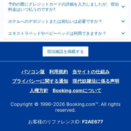
折
た
ま
予約の際にクレジットカードの詳細を入力しましたが、宿泊
た
り
し
料金はいつ払うのですか?
み
た
た
ま
た
折
し
ホテルへのデポジットまたは前払いは必要ですか？
み
り
た
ま
た
折
し
エキストラベッドやベビーベッドは利用できますか？
た
り
た
み
た
ま
た
し
み
宿泊施設を掲載する
た
ま
し
た
パソコン版
利用規約
当サイトの仕組み
プライバシーに関する通知
現代奴隷法に係る声明
人権方針
Booking.comについて
Copyright © 1996–2026 Booking.com™. All rights
reserved.
お客様のリファレンスID:
F2AE677