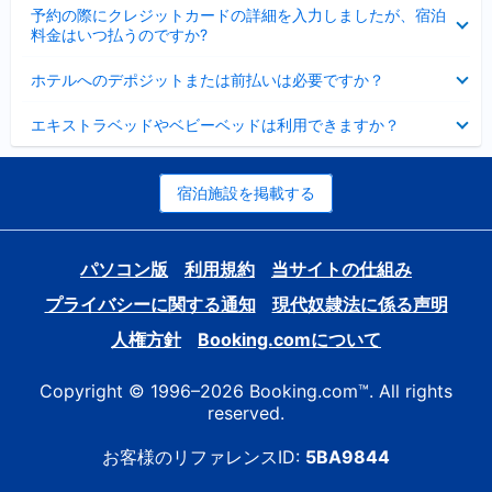
折
た
ま
予約の際にクレジットカードの詳細を入力しましたが、宿泊
た
り
し
料金はいつ払うのですか?
み
た
た
ま
た
折
し
ホテルへのデポジットまたは前払いは必要ですか？
み
り
た
ま
た
折
し
エキストラベッドやベビーベッドは利用できますか？
た
り
た
み
た
ま
た
し
み
宿泊施設を掲載する
た
ま
し
た
パソコン版
利用規約
当サイトの仕組み
プライバシーに関する通知
現代奴隷法に係る声明
人権方針
Booking.comについて
Copyright © 1996–2026 Booking.com™. All rights
reserved.
お客様のリファレンスID:
5BA9844