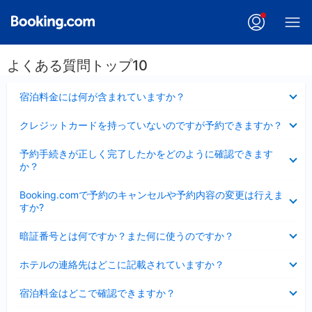
よくある質問トップ10
折
宿泊料金には何が含まれていますか？
り
た
折
クレジットカードを持っていないのですが予約できますか？
た
り
み
た
折
ま
予約手続きが正しく完了したかをどのように確認できます
た
り
し
か？
み
た
た
ま
た
折
し
Booking.comで予約のキャンセルや予約内容の変更は行えま
み
り
た
すか?
ま
た
し
た
折
た
暗証番号とは何ですか？また何に使うのですか？
み
り
ま
た
折
し
ホテルの連絡先はどこに記載されていますか？
た
り
た
み
た
折
ま
宿泊料金はどこで確認できますか？
た
り
し
み
た