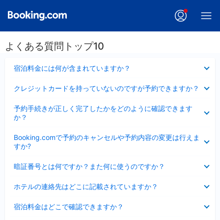
よくある質問トップ10
折
宿泊料金には何が含まれていますか？
り
た
折
クレジットカードを持っていないのですが予約できますか？
た
り
み
た
折
ま
予約手続きが正しく完了したかをどのように確認できます
た
り
し
か？
み
た
た
ま
た
折
し
Booking.comで予約のキャンセルや予約内容の変更は行えま
み
り
た
すか?
ま
た
し
た
折
た
暗証番号とは何ですか？また何に使うのですか？
み
り
ま
た
折
し
ホテルの連絡先はどこに記載されていますか？
た
り
た
み
た
折
ま
宿泊料金はどこで確認できますか？
た
り
し
み
た