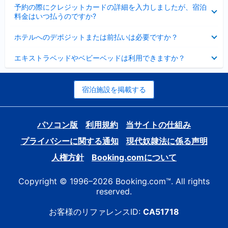
折
た
ま
予約の際にクレジットカードの詳細を入力しましたが、宿泊
た
り
し
料金はいつ払うのですか?
み
た
た
ま
た
折
し
ホテルへのデポジットまたは前払いは必要ですか？
み
り
た
ま
た
折
し
エキストラベッドやベビーベッドは利用できますか？
た
り
た
み
た
ま
た
し
み
宿泊施設を掲載する
た
ま
し
た
パソコン版
利用規約
当サイトの仕組み
プライバシーに関する通知
現代奴隷法に係る声明
人権方針
Booking.comについて
Copyright © 1996–2026 Booking.com™. All rights
reserved.
お客様のリファレンスID:
CA51718