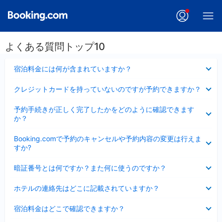
よくある質問トップ10
折
宿泊料金には何が含まれていますか？
り
た
折
クレジットカードを持っていないのですが予約できますか？
た
り
み
た
折
ま
予約手続きが正しく完了したかをどのように確認できます
た
り
し
か？
み
た
た
ま
た
折
し
Booking.comで予約のキャンセルや予約内容の変更は行えま
み
り
た
すか?
ま
た
し
た
折
た
暗証番号とは何ですか？また何に使うのですか？
み
り
ま
た
折
し
ホテルの連絡先はどこに記載されていますか？
た
り
た
み
た
折
ま
宿泊料金はどこで確認できますか？
た
り
し
み
た