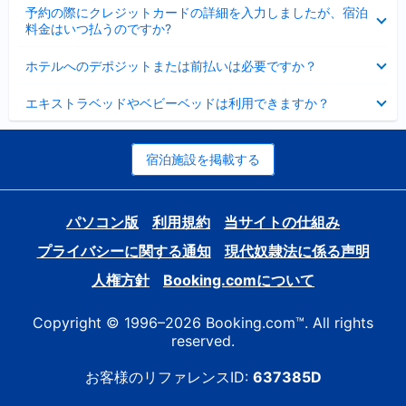
折
た
ま
予約の際にクレジットカードの詳細を入力しましたが、宿泊
た
り
し
料金はいつ払うのですか?
み
た
た
ま
た
折
し
ホテルへのデポジットまたは前払いは必要ですか？
み
り
た
ま
た
折
し
エキストラベッドやベビーベッドは利用できますか？
た
り
た
み
た
ま
た
し
み
宿泊施設を掲載する
た
ま
し
た
パソコン版
利用規約
当サイトの仕組み
プライバシーに関する通知
現代奴隷法に係る声明
人権方針
Booking.comについて
Copyright © 1996–2026 Booking.com™. All rights
reserved.
お客様のリファレンスID:
637385D