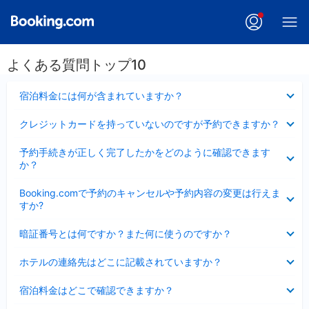
よくある質問トップ10
折
宿泊料金には何が含まれていますか？
り
た
折
クレジットカードを持っていないのですが予約できますか？
た
り
み
た
折
ま
予約手続きが正しく完了したかをどのように確認できます
た
り
し
か？
み
た
た
ま
た
折
し
Booking.comで予約のキャンセルや予約内容の変更は行えま
み
り
た
すか?
ま
た
し
た
折
た
暗証番号とは何ですか？また何に使うのですか？
み
り
ま
た
折
し
ホテルの連絡先はどこに記載されていますか？
た
り
た
み
た
折
ま
宿泊料金はどこで確認できますか？
た
り
し
み
た