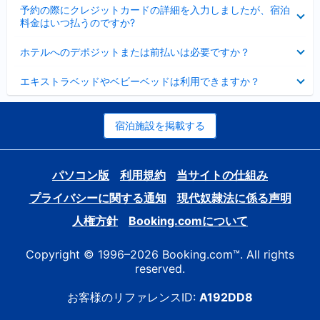
折
た
ま
予約の際にクレジットカードの詳細を入力しましたが、宿泊
た
り
し
料金はいつ払うのですか?
み
た
た
ま
た
折
し
ホテルへのデポジットまたは前払いは必要ですか？
み
り
た
ま
た
折
し
エキストラベッドやベビーベッドは利用できますか？
た
り
た
み
た
ま
た
し
み
宿泊施設を掲載する
た
ま
し
た
パソコン版
利用規約
当サイトの仕組み
プライバシーに関する通知
現代奴隷法に係る声明
人権方針
Booking.comについて
Copyright © 1996–2026 Booking.com™. All rights
reserved.
お客様のリファレンスID:
A192DD8