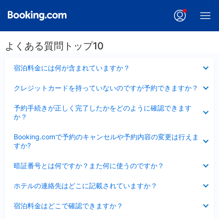
よくある質問トップ10
折
宿泊料金には何が含まれていますか？
り
た
折
クレジットカードを持っていないのですが予約できますか？
た
り
み
た
折
ま
予約手続きが正しく完了したかをどのように確認できます
た
り
し
か？
み
た
た
ま
た
折
し
Booking.comで予約のキャンセルや予約内容の変更は行えま
み
り
た
すか?
ま
た
し
た
折
た
暗証番号とは何ですか？また何に使うのですか？
み
り
ま
た
折
し
ホテルの連絡先はどこに記載されていますか？
た
り
た
み
た
折
ま
宿泊料金はどこで確認できますか？
た
り
し
み
た