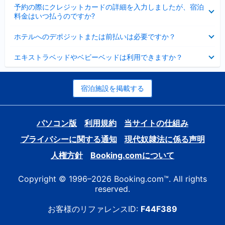
折
た
ま
予約の際にクレジットカードの詳細を入力しましたが、宿泊
た
り
し
料金はいつ払うのですか?
み
た
た
ま
た
折
し
ホテルへのデポジットまたは前払いは必要ですか？
み
り
た
ま
た
折
し
エキストラベッドやベビーベッドは利用できますか？
た
り
た
み
た
ま
た
し
み
宿泊施設を掲載する
た
ま
し
た
パソコン版
利用規約
当サイトの仕組み
プライバシーに関する通知
現代奴隷法に係る声明
人権方針
Booking.comについて
Copyright © 1996–2026 Booking.com™. All rights
reserved.
お客様のリファレンスID:
F44F389