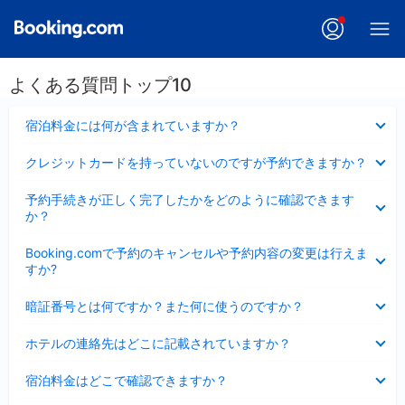
よくある質問トップ10
折
宿泊料金には何が含まれていますか？
り
た
折
クレジットカードを持っていないのですが予約できますか？
た
り
み
た
折
ま
予約手続きが正しく完了したかをどのように確認できます
た
り
し
か？
み
た
た
ま
た
折
し
Booking.comで予約のキャンセルや予約内容の変更は行えま
み
り
た
すか?
ま
た
し
た
折
た
暗証番号とは何ですか？また何に使うのですか？
み
り
ま
た
折
し
ホテルの連絡先はどこに記載されていますか？
た
り
た
み
た
折
ま
宿泊料金はどこで確認できますか？
た
り
し
み
た