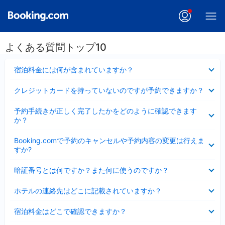
よくある質問トップ10
折
宿泊料金には何が含まれていますか？
り
た
折
クレジットカードを持っていないのですが予約できますか？
た
り
み
た
折
ま
予約手続きが正しく完了したかをどのように確認できます
た
り
し
か？
み
た
た
ま
た
折
し
Booking.comで予約のキャンセルや予約内容の変更は行えま
み
り
た
すか?
ま
た
し
た
折
た
暗証番号とは何ですか？また何に使うのですか？
み
り
ま
た
折
し
ホテルの連絡先はどこに記載されていますか？
た
り
た
み
た
折
ま
宿泊料金はどこで確認できますか？
た
り
し
み
た