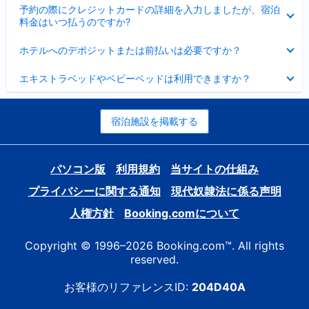
折
た
ま
予約の際にクレジットカードの詳細を入力しましたが、宿泊
た
り
し
料金はいつ払うのですか?
み
た
た
ま
た
折
し
ホテルへのデポジットまたは前払いは必要ですか？
み
り
た
ま
た
折
し
エキストラベッドやベビーベッドは利用できますか？
た
り
た
み
た
ま
た
し
み
宿泊施設を掲載する
た
ま
し
た
パソコン版
利用規約
当サイトの仕組み
プライバシーに関する通知
現代奴隷法に係る声明
人権方針
Booking.comについて
Copyright © 1996–2026 Booking.com™. All rights
reserved.
お客様のリファレンスID:
204D40A