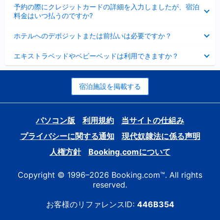
折
た
ま
予約の際にクレジットカードの詳細を入力しましたが、宿泊
た
り
し
料金はいつ払うのですか?
み
た
た
ま
た
折
し
ホテルへのデポジットまたは前払いは必要ですか？
み
り
た
ま
た
折
し
エキストラベッドやベビーベッドは利用できますか？
た
り
た
み
た
ま
た
し
み
宿泊施設を掲載する
た
ま
し
た
パソコン版
利用規約
当サイトの仕組み
プライバシーに関する通知
現代奴隷法に係る声明
人権方針
Booking.comについて
Copyright © 1996–2026 Booking.com™. All rights
reserved.
お客様のリファレンスID:
446B354