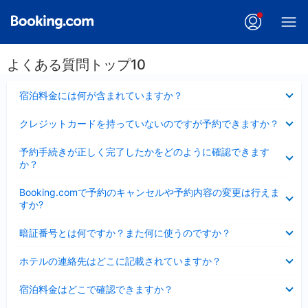
よくある質問トップ10
折
宿泊料金には何が含まれていますか？
り
た
折
クレジットカードを持っていないのですが予約できますか？
た
り
み
た
折
ま
予約手続きが正しく完了したかをどのように確認できます
た
り
し
か？
み
た
た
ま
た
折
し
Booking.comで予約のキャンセルや予約内容の変更は行えま
み
り
た
すか?
ま
た
し
た
折
た
暗証番号とは何ですか？また何に使うのですか？
み
り
ま
た
折
し
ホテルの連絡先はどこに記載されていますか？
た
り
た
み
た
折
ま
宿泊料金はどこで確認できますか？
た
り
し
み
た