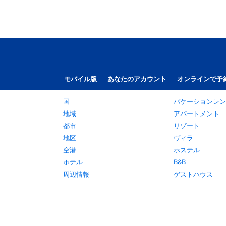
モバイル版
あなたのアカウント
オンラインで予
国
バケーションレン
地域
アパートメント
都市
リゾート
地区
ヴィラ
空港
ホステル
ホテル
B&B
周辺情報
ゲストハウス