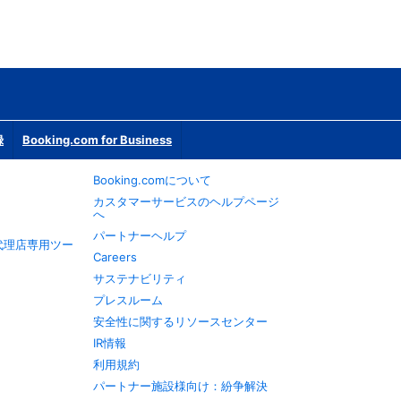
録
Booking.com for Business
Booking.comについて
カスタマーサービスのヘルプページ
へ
パートナーヘルプ
旅行代理店専用ツー
Careers
サステナビリティ
プレスルーム
安全性に関するリソースセンター
IR情報
利用規約
パートナー施設様向け：紛争解決