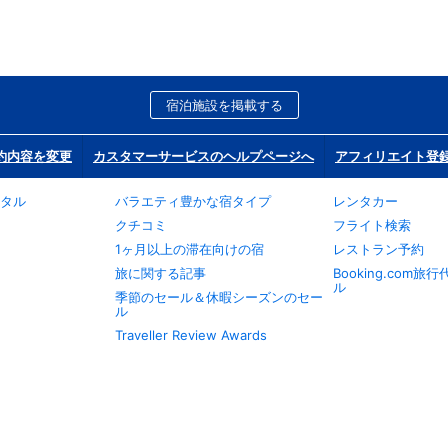
宿泊施設を掲載する
約内容を変更
カスタマーサービスのヘルプページへ
アフィリエイト登
タル
バラエティ豊かな宿タイプ
レンタカー
クチコミ
フライト検索
1ヶ月以上の滞在向けの宿
レストラン予約
旅に関する記事
Booking.com
ル
季節のセール＆休暇シーズンのセー
ル
Traveller Review Awards