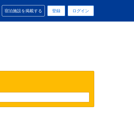
予約に関するサポートを受けられます
宿泊施設を掲載する
登録
ログイン
在選択中の表示通貨は円です
 現在選択中の言語は日本語です