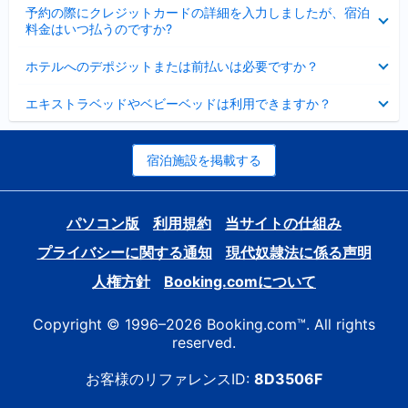
折
た
ま
予約の際にクレジットカードの詳細を入力しましたが、宿泊
た
り
し
料金はいつ払うのですか?
み
た
た
ま
た
折
し
ホテルへのデポジットまたは前払いは必要ですか？
み
り
た
ま
た
折
し
エキストラベッドやベビーベッドは利用できますか？
た
り
た
み
た
ま
た
し
み
宿泊施設を掲載する
た
ま
し
た
パソコン版
利用規約
当サイトの仕組み
プライバシーに関する通知
現代奴隷法に係る声明
人権方針
Booking.comについて
Copyright © 1996–2026 Booking.com™. All rights
reserved.
お客様のリファレンスID:
8D3506F