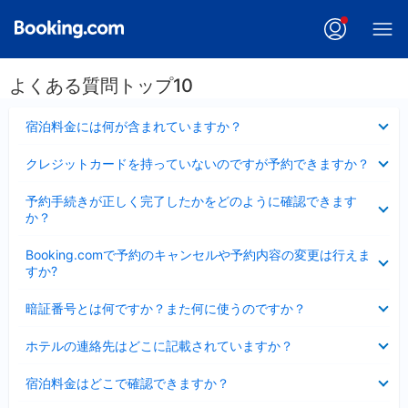
よくある質問トップ10
折
宿泊料金には何が含まれていますか？
り
た
折
クレジットカードを持っていないのですが予約できますか？
た
り
み
た
折
ま
予約手続きが正しく完了したかをどのように確認できます
た
り
し
か？
み
た
た
ま
た
折
し
Booking.comで予約のキャンセルや予約内容の変更は行えま
み
り
た
すか?
ま
た
し
た
折
た
暗証番号とは何ですか？また何に使うのですか？
み
り
ま
た
折
し
ホテルの連絡先はどこに記載されていますか？
た
り
た
み
た
折
ま
宿泊料金はどこで確認できますか？
た
り
し
み
た