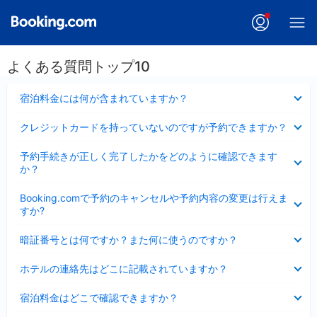
よくある質問トップ10
折
宿泊料金には何が含まれていますか？
り
た
折
クレジットカードを持っていないのですが予約できますか？
た
り
み
た
折
ま
予約手続きが正しく完了したかをどのように確認できます
た
り
し
か？
み
た
た
ま
た
折
し
Booking.comで予約のキャンセルや予約内容の変更は行えま
み
り
た
すか?
ま
た
し
た
折
た
暗証番号とは何ですか？また何に使うのですか？
み
り
ま
た
折
し
ホテルの連絡先はどこに記載されていますか？
た
り
た
み
た
折
ま
宿泊料金はどこで確認できますか？
た
り
し
み
た