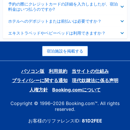
折
た
ま
予約の際にクレジットカードの詳細を入力しましたが、宿泊
た
り
し
料金はいつ払うのですか?
み
た
た
ま
た
折
し
ホテルへのデポジットまたは前払いは必要ですか？
み
り
た
ま
た
折
し
エキストラベッドやベビーベッドは利用できますか？
た
り
た
み
た
ま
た
し
み
宿泊施設を掲載する
た
ま
し
た
パソコン版
利用規約
当サイトの仕組み
プライバシーに関する通知
現代奴隷法に係る声明
人権方針
Booking.comについて
Copyright © 1996–2026 Booking.com™. All rights
reserved.
お客様のリファレンスID:
81D2FEE