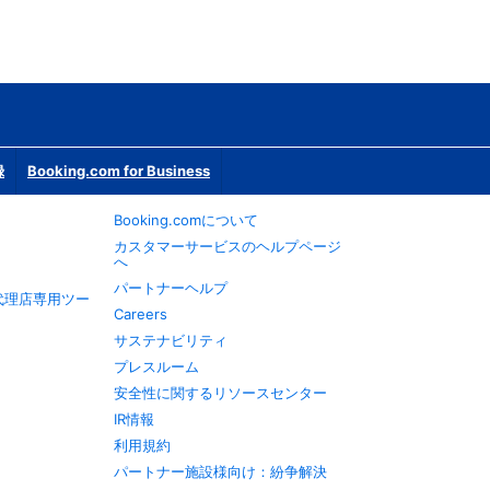
録
Booking.com for Business
Booking.comについて
カスタマーサービスのヘルプページ
へ
パートナーヘルプ
旅行代理店専用ツー
Careers
サステナビリティ
プレスルーム
安全性に関するリソースセンター
IR情報
利用規約
パートナー施設様向け：紛争解決