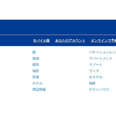
モバイル版
あなたのアカウント
オンラインで予
国
バケーションレン
地域
アパートメント
都市
リゾート
地区
ヴィラ
空港
ホステル
ホテル
B&B
周辺情報
ゲストハウス