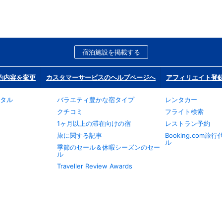
宿泊施設を掲載する
約内容を変更
カスタマーサービスのヘルプページへ
アフィリエイト登
タル
バラエティ豊かな宿タイプ
レンタカー
クチコミ
フライト検索
1ヶ月以上の滞在向けの宿
レストラン予約
旅に関する記事
Booking.com
ル
季節のセール＆休暇シーズンのセー
ル
Traveller Review Awards