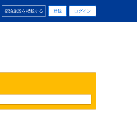
予約に関するサポートを受けられます
宿泊施設を掲載する
登録
ログイン
在選択中の表示通貨は円です
 現在選択中の言語は日本語です