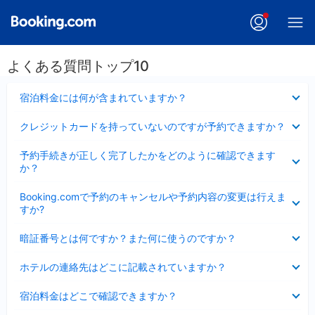
よくある質問トップ10
折
宿泊料金には何が含まれていますか？
り
た
折
クレジットカードを持っていないのですが予約できますか？
た
り
み
た
折
ま
予約手続きが正しく完了したかをどのように確認できます
た
り
し
か？
み
た
た
ま
た
折
し
Booking.comで予約のキャンセルや予約内容の変更は行えま
み
り
た
すか?
ま
た
し
た
折
た
暗証番号とは何ですか？また何に使うのですか？
み
り
ま
た
折
し
ホテルの連絡先はどこに記載されていますか？
た
り
た
み
た
折
ま
宿泊料金はどこで確認できますか？
た
り
し
み
た