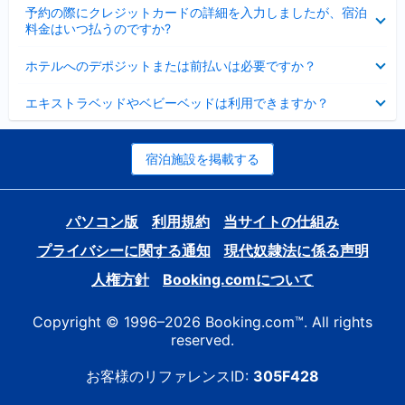
折
た
ま
予約の際にクレジットカードの詳細を入力しましたが、宿泊
た
り
し
料金はいつ払うのですか?
み
た
た
ま
た
折
し
ホテルへのデポジットまたは前払いは必要ですか？
み
り
た
ま
た
折
し
エキストラベッドやベビーベッドは利用できますか？
た
り
た
み
た
ま
た
し
み
宿泊施設を掲載する
た
ま
し
た
パソコン版
利用規約
当サイトの仕組み
プライバシーに関する通知
現代奴隷法に係る声明
人権方針
Booking.comについて
Copyright © 1996–2026 Booking.com™. All rights
reserved.
お客様のリファレンスID:
305F428