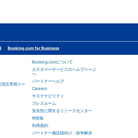
録
Booking.com for Business
Booking.comについて
カスタマーサービスのヘルプページ
へ
パートナーヘルプ
旅行代理店専用ツー
Careers
サステナビリティ
プレスルーム
安全性に関するリソースセンター
IR情報
利用規約
パートナー施設様向け：紛争解決