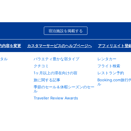
宿泊施設を掲載する
約内容を変更
カスタマーサービスのヘルプページへ
アフィリエイト登
タル
バラエティ豊かな宿タイプ
レンタカー
クチコミ
フライト検索
1ヶ月以上の滞在向けの宿
レストラン予約
旅に関する記事
Booking.com
ル
季節のセール＆休暇シーズンのセー
ル
Traveller Review Awards