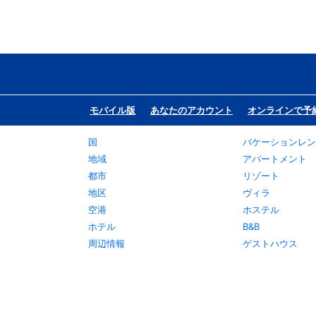
モバイル版
あなたのアカウント
オンラインで予
国
バケーションレン
地域
アパートメント
都市
リゾート
地区
ヴィラ
空港
ホステル
ホテル
B&B
周辺情報
ゲストハウス