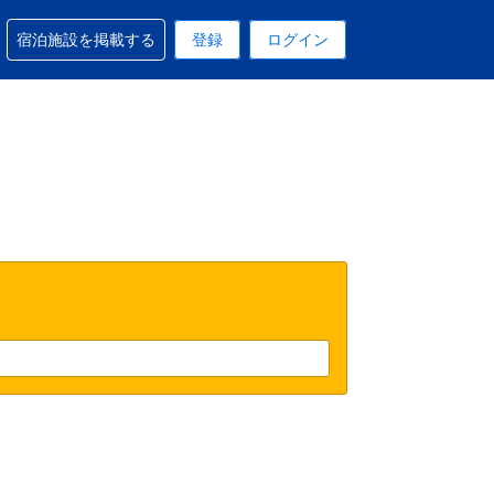
予約に関するサポートを受けられます
宿泊施設を掲載する
登録
ログイン
在選択中の表示通貨は円です
 現在選択中の言語は日本語です