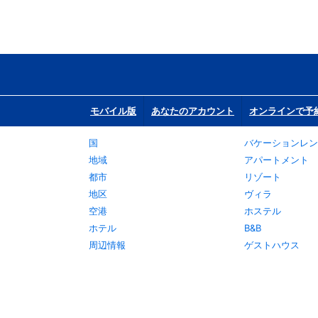
モバイル版
あなたのアカウント
オンラインで予
国
バケーションレン
地域
アパートメント
都市
リゾート
地区
ヴィラ
空港
ホステル
ホテル
B&B
周辺情報
ゲストハウス