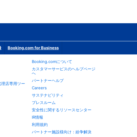
録
Booking.com for Business
Booking.comについて
カスタマーサービスのヘルプページ
へ
パートナーヘルプ
旅行代理店専用ツー
Careers
サステナビリティ
プレスルーム
安全性に関するリソースセンター
IR情報
利用規約
パートナー施設様向け：紛争解決