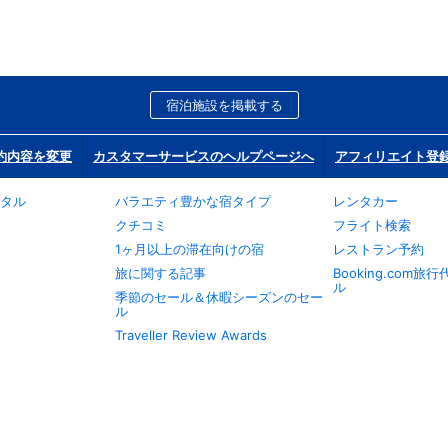
宿泊施設を掲載する
約内容を変更
カスタマーサービスのヘルプページへ
アフィリエイト登
タル
バラエティ豊かな宿タイプ
レンタカー
クチコミ
フライト検索
1ヶ月以上の滞在向けの宿
レストラン予約
旅に関する記事
Booking.com
ル
季節のセール＆休暇シーズンのセー
ル
Traveller Review Awards