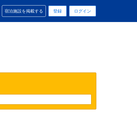
予約に関するサポートを受けられます
宿泊施設を掲載する
登録
ログイン
在選択中の表示通貨はUSドルです
 現在選択中の言語は日本語です