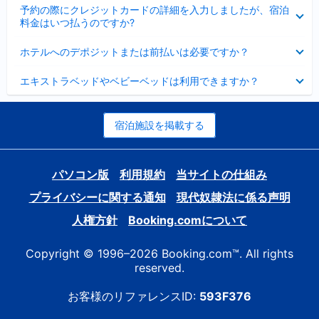
折
た
ま
予約の際にクレジットカードの詳細を入力しましたが、宿泊
た
り
し
料金はいつ払うのですか?
み
た
た
ま
た
折
し
ホテルへのデポジットまたは前払いは必要ですか？
み
り
た
ま
た
折
し
エキストラベッドやベビーベッドは利用できますか？
た
り
た
み
た
ま
た
し
み
宿泊施設を掲載する
た
ま
し
た
パソコン版
利用規約
当サイトの仕組み
プライバシーに関する通知
現代奴隷法に係る声明
人権方針
Booking.comについて
Copyright © 1996–2026 Booking.com™. All rights
reserved.
お客様のリファレンスID:
593F376