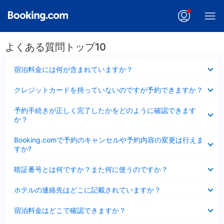
よくある質問トップ10
折
宿泊料金には何が含まれていますか？
り
た
折
クレジットカードを持っていないのですが予約できますか？
た
り
み
た
折
ま
予約手続きが正しく完了したかをどのように確認できます
た
り
し
か？
み
た
た
ま
た
折
し
Booking.comで予約のキャンセルや予約内容の変更は行えま
み
り
た
すか?
ま
た
し
た
折
た
暗証番号とは何ですか？また何に使うのですか？
み
り
ま
た
折
し
ホテルの連絡先はどこに記載されていますか？
た
り
た
み
た
折
ま
宿泊料金はどこで確認できますか？
た
り
し
み
た