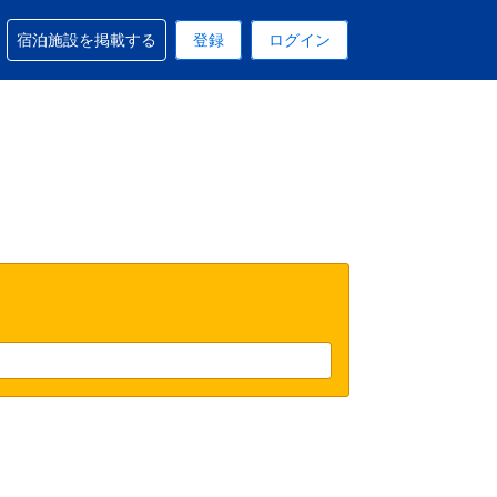
予約に関するサポートを受けられます
宿泊施設を掲載する
登録
ログイン
在選択中の表示通貨は円です
 現在選択中の言語は日本語です