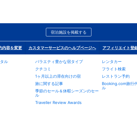
宿泊施設を掲載する
約内容を変更
カスタマーサービスのヘルプページへ
アフィリエイト登
タル
バラエティ豊かな宿タイプ
レンタカー
クチコミ
フライト検索
1ヶ月以上の滞在向けの宿
レストラン予約
旅に関する記事
Booking.com
ル
季節のセール＆休暇シーズンのセー
ル
Traveller Review Awards