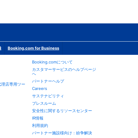
録
Booking.com for Business
Booking.comについて
カスタマーサービスのヘルプページ
へ
パートナーヘルプ
旅行代理店専用ツー
Careers
サステナビリティ
プレスルーム
安全性に関するリソースセンター
IR情報
利用規約
パートナー施設様向け：紛争解決