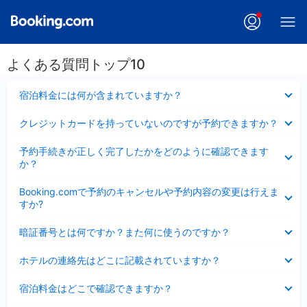
よくある質問トップ10
折
宿泊料金には何が含まれていますか？
り
た
折
クレジットカードを持っていないのですが予約できますか？
た
り
み
た
折
ま
予約手続きが正しく完了したかをどのように確認できます
た
り
し
か？
み
た
た
ま
た
折
し
Booking.comで予約のキャンセルや予約内容の変更は行えま
み
り
た
すか?
ま
た
し
た
折
た
暗証番号とは何ですか？また何に使うのですか？
み
り
ま
た
折
し
ホテルの連絡先はどこに記載されていますか？
た
り
た
み
た
折
ま
宿泊料金はどこで確認できますか？
た
り
し
み
た