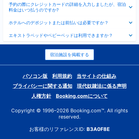
折
た
ま
予約の際にクレジットカードの詳細を入力しましたが、宿泊
た
り
し
料金はいつ払うのですか?
み
た
た
ま
た
折
し
ホテルへのデポジットまたは前払いは必要ですか？
み
り
た
ま
た
折
し
エキストラベッドやベビーベッドは利用できますか？
た
り
た
み
た
ま
た
し
み
宿泊施設を掲載する
た
ま
し
た
パソコン版
利用規約
当サイトの仕組み
プライバシーに関する通知
現代奴隷法に係る声明
人権方針
Booking.comについて
Copyright © 1996–2026 Booking.com™. All rights
reserved.
お客様のリファレンスID:
B3A0F8E