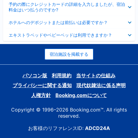
折
た
ま
予約の際にクレジットカードの詳細を入力しましたが、宿泊
た
り
し
料金はいつ払うのですか?
み
た
た
ま
た
折
し
ホテルへのデポジットまたは前払いは必要ですか？
み
り
た
ま
た
折
し
エキストラベッドやベビーベッドは利用できますか？
た
り
た
み
た
ま
た
し
み
宿泊施設を掲載する
た
ま
し
た
パソコン版
利用規約
当サイトの仕組み
プライバシーに関する通知
現代奴隷法に係る声明
人権方針
Booking.comについて
Copyright © 1996–2026 Booking.com™. All rights
reserved.
お客様のリファレンスID:
ADCD24A