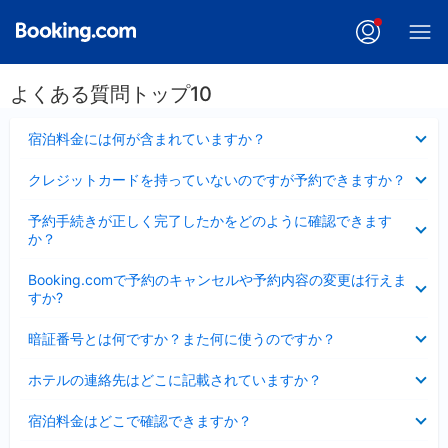
よくある質問トップ10
折
宿泊料金には何が含まれていますか？
り
た
折
クレジットカードを持っていないのですが予約できますか？
た
り
み
た
折
ま
予約手続きが正しく完了したかをどのように確認できます
た
り
し
か？
み
た
た
ま
た
折
し
Booking.comで予約のキャンセルや予約内容の変更は行えま
み
り
た
すか?
ま
た
し
た
折
た
暗証番号とは何ですか？また何に使うのですか？
み
り
ま
た
折
し
ホテルの連絡先はどこに記載されていますか？
た
り
た
み
た
折
ま
宿泊料金はどこで確認できますか？
た
り
し
み
た