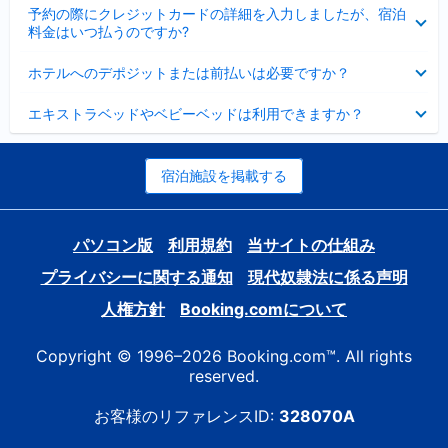
折
た
ま
予約の際にクレジットカードの詳細を入力しましたが、宿泊
た
り
し
料金はいつ払うのですか?
み
た
た
ま
た
折
し
ホテルへのデポジットまたは前払いは必要ですか？
み
り
た
ま
た
折
し
エキストラベッドやベビーベッドは利用できますか？
た
り
た
み
た
ま
た
し
み
宿泊施設を掲載する
た
ま
し
た
パソコン版
利用規約
当サイトの仕組み
プライバシーに関する通知
現代奴隷法に係る声明
人権方針
Booking.comについて
Copyright © 1996–2026 Booking.com™. All rights
reserved.
お客様のリファレンスID:
328070A