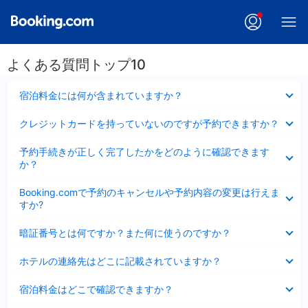
よくある質問トップ10
折
宿泊料金には何が含まれていますか？
り
た
折
クレジットカードを持っていないのですが予約できますか？
た
り
み
た
折
ま
予約手続きが正しく完了したかをどのように確認できます
た
り
し
か？
み
た
た
ま
た
折
し
Booking.comで予約のキャンセルや予約内容の変更は行えま
み
り
た
すか?
ま
た
し
た
折
た
暗証番号とは何ですか？また何に使うのですか？
み
り
ま
た
折
し
ホテルの連絡先はどこに記載されていますか？
た
り
た
み
た
折
ま
宿泊料金はどこで確認できますか？
た
り
し
み
た