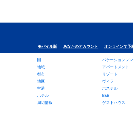
モバイル版
あなたのアカウント
オンラインで予
国
バケーションレン
地域
アパートメント
都市
リゾート
地区
ヴィラ
空港
ホステル
ホテル
B&B
周辺情報
ゲストハウス