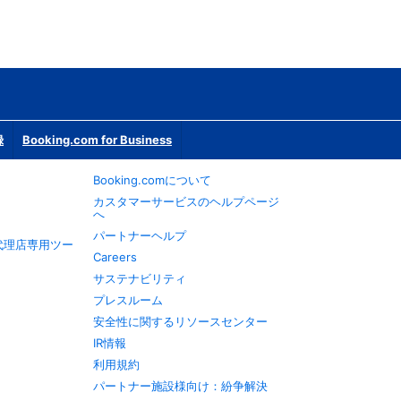
録
Booking.com for Business
Booking.comについて
カスタマーサービスのヘルプページ
へ
パートナーヘルプ
旅行代理店専用ツー
Careers
サステナビリティ
プレスルーム
安全性に関するリソースセンター
IR情報
利用規約
パートナー施設様向け：紛争解決