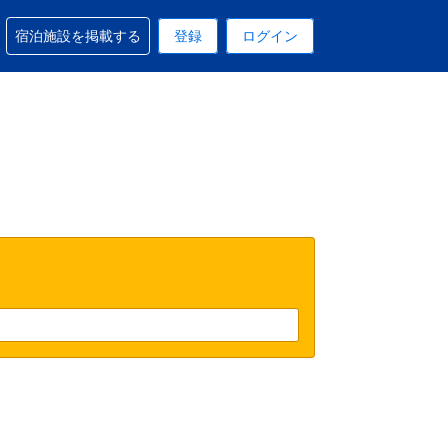
予約に関するサポートを受けられます
宿泊施設を掲載する
登録
ログイン
在選択中の表示通貨はUSドルです
 現在選択中の言語は日本語です