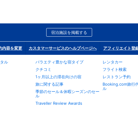
宿泊施設を掲載する
約内容を変更
カスタマーサービスのヘルプページへ
アフィリエイト登
タル
バラエティ豊かな宿タイプ
レンタカー
クチコミ
フライト検索
1ヶ月以上の滞在向けの宿
レストラン予約
旅に関する記事
Booking.com
ル
季節のセール＆休暇シーズンのセー
ル
Traveller Review Awards