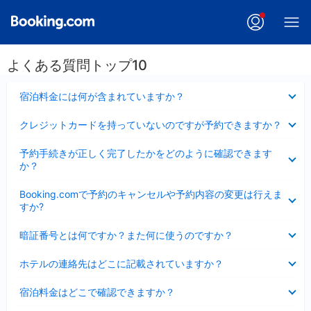
よくある質問トップ10
折
宿泊料金には何が含まれていますか？
り
た
折
クレジットカードを持っていないのですが予約できますか？
た
り
み
た
折
ま
予約手続きが正しく完了したかをどのように確認できます
た
り
し
か？
み
た
た
ま
た
折
し
Booking.comで予約のキャンセルや予約内容の変更は行えま
み
り
た
すか?
ま
た
し
た
折
た
暗証番号とは何ですか？また何に使うのですか？
み
り
ま
た
折
し
ホテルの連絡先はどこに記載されていますか？
た
り
た
み
た
折
ま
宿泊料金はどこで確認できますか？
た
り
し
み
た