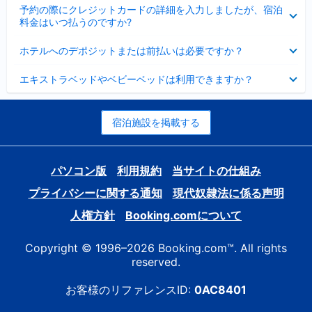
折
た
ま
予約の際にクレジットカードの詳細を入力しましたが、宿泊
た
り
し
料金はいつ払うのですか?
み
た
た
ま
た
折
し
ホテルへのデポジットまたは前払いは必要ですか？
み
り
た
ま
た
折
し
エキストラベッドやベビーベッドは利用できますか？
た
り
た
み
た
ま
た
し
み
宿泊施設を掲載する
た
ま
し
た
パソコン版
利用規約
当サイトの仕組み
プライバシーに関する通知
現代奴隷法に係る声明
人権方針
Booking.comについて
Copyright © 1996–2026 Booking.com™. All rights
reserved.
お客様のリファレンスID:
0AC8401