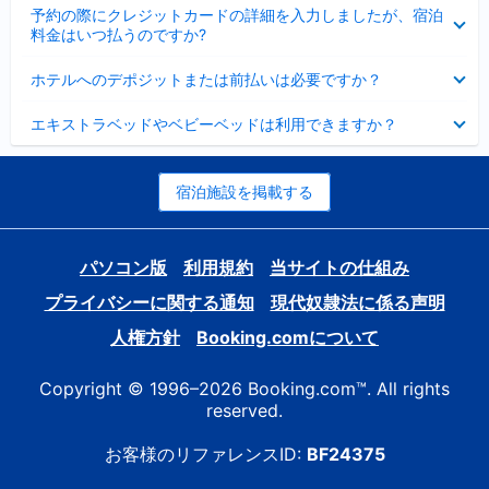
折
た
ま
予約の際にクレジットカードの詳細を入力しましたが、宿泊
た
り
し
料金はいつ払うのですか?
み
た
た
ま
た
折
し
ホテルへのデポジットまたは前払いは必要ですか？
み
り
た
ま
た
折
し
エキストラベッドやベビーベッドは利用できますか？
た
り
た
み
た
ま
た
し
み
宿泊施設を掲載する
た
ま
し
た
パソコン版
利用規約
当サイトの仕組み
プライバシーに関する通知
現代奴隷法に係る声明
人権方針
Booking.comについて
Copyright © 1996–2026 Booking.com™. All rights
reserved.
お客様のリファレンスID:
BF24375