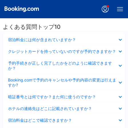
よくある質問トップ10
折
宿泊料金には何が含まれていますか？
り
た
折
クレジットカードを持っていないのですが予約できますか？
た
り
み
た
折
ま
予約手続きが正しく完了したかをどのように確認できます
た
り
し
か？
み
た
た
ま
た
折
し
Booking.comで予約のキャンセルや予約内容の変更は行えま
み
り
た
すか?
ま
た
し
た
折
た
暗証番号とは何ですか？また何に使うのですか？
み
り
ま
た
折
し
ホテルの連絡先はどこに記載されていますか？
た
り
た
み
た
折
ま
宿泊料金はどこで確認できますか？
た
り
し
み
た