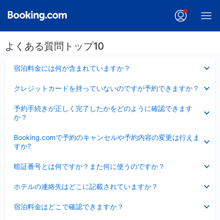
よくある質問トップ10
折
宿泊料金には何が含まれていますか？
り
た
折
クレジットカードを持っていないのですが予約できますか？
た
り
み
た
折
ま
予約手続きが正しく完了したかをどのように確認できます
た
り
し
か？
み
た
た
ま
た
折
し
Booking.comで予約のキャンセルや予約内容の変更は行えま
み
り
た
すか?
ま
た
し
た
折
た
暗証番号とは何ですか？また何に使うのですか？
み
り
ま
た
折
し
ホテルの連絡先はどこに記載されていますか？
た
り
た
み
た
折
ま
宿泊料金はどこで確認できますか？
た
り
し
み
た