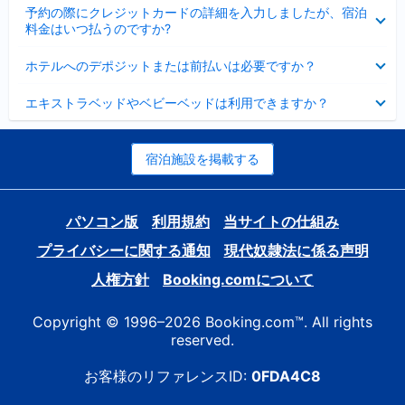
折
た
ま
予約の際にクレジットカードの詳細を入力しましたが、宿泊
た
り
し
料金はいつ払うのですか?
み
た
た
ま
た
折
し
ホテルへのデポジットまたは前払いは必要ですか？
み
り
た
ま
た
折
し
エキストラベッドやベビーベッドは利用できますか？
た
り
た
み
た
ま
た
し
み
宿泊施設を掲載する
た
ま
し
た
パソコン版
利用規約
当サイトの仕組み
プライバシーに関する通知
現代奴隷法に係る声明
人権方針
Booking.comについて
Copyright © 1996–2026 Booking.com™. All rights
reserved.
お客様のリファレンスID:
0FDA4C8