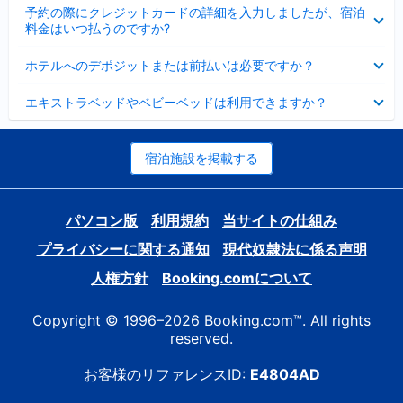
折
た
ま
予約の際にクレジットカードの詳細を入力しましたが、宿泊
た
り
し
料金はいつ払うのですか?
み
た
た
ま
た
折
し
ホテルへのデポジットまたは前払いは必要ですか？
み
り
た
ま
た
折
し
エキストラベッドやベビーベッドは利用できますか？
た
り
た
み
た
ま
た
し
み
宿泊施設を掲載する
た
ま
し
た
パソコン版
利用規約
当サイトの仕組み
プライバシーに関する通知
現代奴隷法に係る声明
人権方針
Booking.comについて
Copyright © 1996–2026 Booking.com™. All rights
reserved.
お客様のリファレンスID:
E4804AD