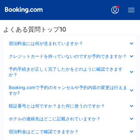
よくある質問トップ10
折
宿泊料金には何が含まれていますか？
り
た
折
クレジットカードを持っていないのですが予約できますか？
た
り
み
た
折
ま
予約手続きが正しく完了したかをどのように確認できます
た
り
し
か？
み
た
た
ま
た
折
し
Booking.comで予約のキャンセルや予約内容の変更は行えま
み
り
た
すか?
ま
た
し
た
折
た
暗証番号とは何ですか？また何に使うのですか？
み
り
ま
た
折
し
ホテルの連絡先はどこに記載されていますか？
た
り
た
み
た
折
ま
宿泊料金はどこで確認できますか？
た
り
し
み
た