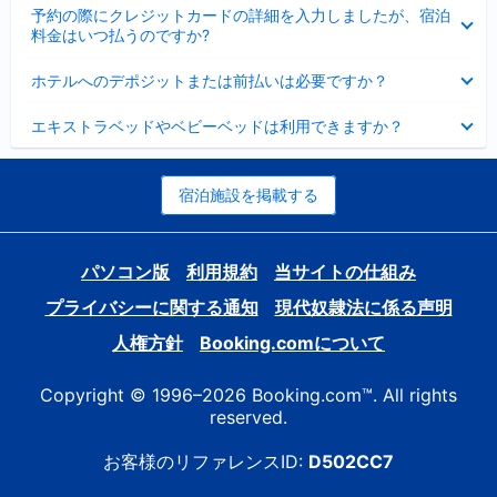
折
た
ま
予約の際にクレジットカードの詳細を入力しましたが、宿泊
た
り
し
料金はいつ払うのですか?
み
た
た
ま
た
折
し
ホテルへのデポジットまたは前払いは必要ですか？
み
り
た
ま
た
折
し
エキストラベッドやベビーベッドは利用できますか？
た
り
た
み
た
ま
た
し
み
宿泊施設を掲載する
た
ま
し
た
パソコン版
利用規約
当サイトの仕組み
プライバシーに関する通知
現代奴隷法に係る声明
人権方針
Booking.comについて
Copyright © 1996–2026 Booking.com™. All rights
reserved.
お客様のリファレンスID:
D502CC7