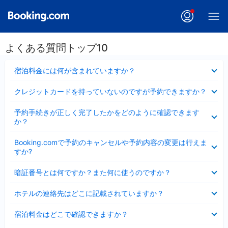
よくある質問トップ10
折
宿泊料金には何が含まれていますか？
り
た
折
クレジットカードを持っていないのですが予約できますか？
た
り
み
た
折
ま
予約手続きが正しく完了したかをどのように確認できます
た
り
し
か？
み
た
た
ま
た
折
し
Booking.comで予約のキャンセルや予約内容の変更は行えま
み
り
た
すか?
ま
た
し
た
折
た
暗証番号とは何ですか？また何に使うのですか？
み
り
ま
た
折
し
ホテルの連絡先はどこに記載されていますか？
た
り
た
み
た
折
ま
宿泊料金はどこで確認できますか？
た
り
し
み
た