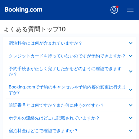
よくある質問トップ10
折
宿泊料金には何が含まれていますか？
り
た
折
クレジットカードを持っていないのですが予約できますか？
た
り
み
た
折
ま
予約手続きが正しく完了したかをどのように確認できます
た
り
し
か？
み
た
た
ま
た
折
し
Booking.comで予約のキャンセルや予約内容の変更は行えま
み
り
た
すか?
ま
た
し
た
折
た
暗証番号とは何ですか？また何に使うのですか？
み
り
ま
た
折
し
ホテルの連絡先はどこに記載されていますか？
た
り
た
み
た
折
ま
宿泊料金はどこで確認できますか？
た
り
し
み
た