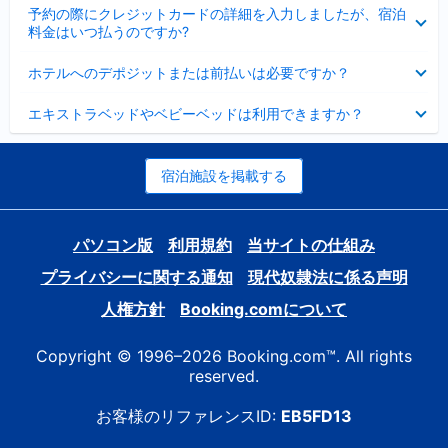
折
た
ま
予約の際にクレジットカードの詳細を入力しましたが、宿泊
た
り
し
料金はいつ払うのですか?
み
た
た
ま
た
折
し
ホテルへのデポジットまたは前払いは必要ですか？
み
り
た
ま
た
折
し
エキストラベッドやベビーベッドは利用できますか？
た
り
た
み
た
ま
た
し
み
宿泊施設を掲載する
た
ま
し
た
パソコン版
利用規約
当サイトの仕組み
プライバシーに関する通知
現代奴隷法に係る声明
人権方針
Booking.comについて
Copyright © 1996–2026 Booking.com™. All rights
reserved.
お客様のリファレンスID:
EB5FD13