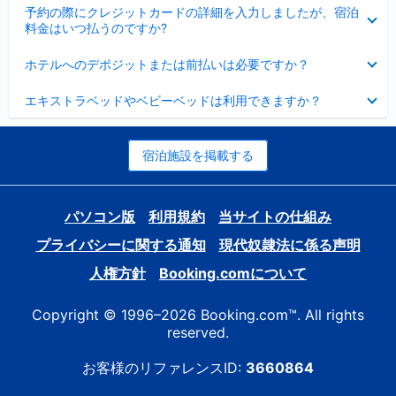
折
た
ま
予約の際にクレジットカードの詳細を入力しましたが、宿泊
た
り
し
料金はいつ払うのですか?
み
た
た
ま
た
折
し
ホテルへのデポジットまたは前払いは必要ですか？
み
り
た
ま
た
折
し
エキストラベッドやベビーベッドは利用できますか？
た
り
た
み
た
ま
た
し
み
宿泊施設を掲載する
た
ま
し
た
パソコン版
利用規約
当サイトの仕組み
プライバシーに関する通知
現代奴隷法に係る声明
人権方針
Booking.comについて
Copyright © 1996–2026 Booking.com™. All rights
reserved.
お客様のリファレンスID:
3660864