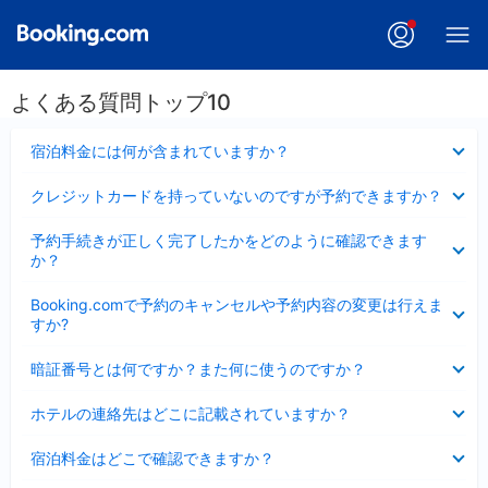
よくある質問トップ10
折
宿泊料金には何が含まれていますか？
り
た
折
クレジットカードを持っていないのですが予約できますか？
た
り
み
た
折
ま
予約手続きが正しく完了したかをどのように確認できます
た
り
し
か？
み
た
た
ま
た
折
し
Booking.comで予約のキャンセルや予約内容の変更は行えま
み
り
た
すか?
ま
た
し
た
折
た
暗証番号とは何ですか？また何に使うのですか？
み
り
ま
た
折
し
ホテルの連絡先はどこに記載されていますか？
た
り
た
み
た
折
ま
宿泊料金はどこで確認できますか？
た
り
し
み
た