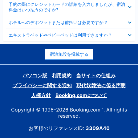
折
た
ま
予約の際にクレジットカードの詳細を入力しましたが、宿泊
た
り
し
料金はいつ払うのですか?
み
た
た
ま
た
折
し
ホテルへのデポジットまたは前払いは必要ですか？
み
り
た
ま
た
折
し
エキストラベッドやベビーベッドは利用できますか？
た
り
た
み
た
ま
た
し
み
宿泊施設を掲載する
た
ま
し
た
パソコン版
利用規約
当サイトの仕組み
プライバシーに関する通知
現代奴隷法に係る声明
人権方針
Booking.comについて
Copyright © 1996–2026 Booking.com™. All rights
reserved.
お客様のリファレンスID:
3309A40