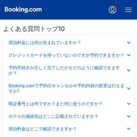
よくある質問トップ10
折
宿泊料金には何が含まれていますか？
り
た
折
クレジットカードを持っていないのですが予約できますか？
た
り
み
た
折
ま
予約手続きが正しく完了したかをどのように確認できます
た
り
し
か？
み
た
た
ま
た
折
し
Booking.comで予約のキャンセルや予約内容の変更は行えま
み
り
た
すか?
ま
た
し
た
折
た
暗証番号とは何ですか？また何に使うのですか？
み
り
ま
た
折
し
ホテルの連絡先はどこに記載されていますか？
た
り
た
み
た
折
ま
宿泊料金はどこで確認できますか？
た
り
し
み
た