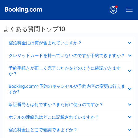
よくある質問トップ10
折
宿泊料金には何が含まれていますか？
り
た
折
クレジットカードを持っていないのですが予約できますか？
た
り
み
た
折
ま
予約手続きが正しく完了したかをどのように確認できます
た
り
し
か？
み
た
た
ま
た
折
し
Booking.comで予約のキャンセルや予約内容の変更は行えま
み
り
た
すか?
ま
た
し
た
折
た
暗証番号とは何ですか？また何に使うのですか？
み
り
ま
た
折
し
ホテルの連絡先はどこに記載されていますか？
た
り
た
み
た
折
ま
宿泊料金はどこで確認できますか？
た
り
し
み
た