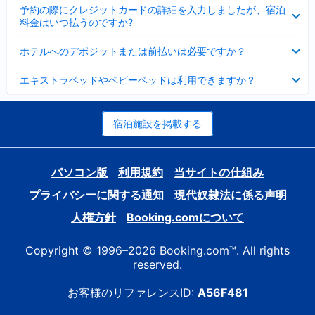
折
た
ま
予約の際にクレジットカードの詳細を入力しましたが、宿泊
た
り
し
料金はいつ払うのですか?
み
た
た
ま
た
折
し
ホテルへのデポジットまたは前払いは必要ですか？
み
り
た
ま
た
折
し
エキストラベッドやベビーベッドは利用できますか？
た
り
た
み
た
ま
た
し
み
宿泊施設を掲載する
た
ま
し
た
パソコン版
利用規約
当サイトの仕組み
プライバシーに関する通知
現代奴隷法に係る声明
人権方針
Booking.comについて
Copyright © 1996–2026 Booking.com™. All rights
reserved.
お客様のリファレンスID:
A56F481