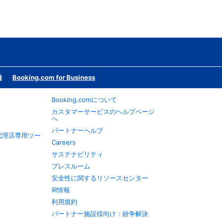
録
Booking.com for Business
Booking.comについて
カスタマーサービスのヘルプページ
へ
パートナーヘルプ
旅行代理店専用ツー
Careers
サステナビリティ
プレスルーム
安全性に関するリソースセンター
IR情報
利用規約
パートナー施設様向け：紛争解決