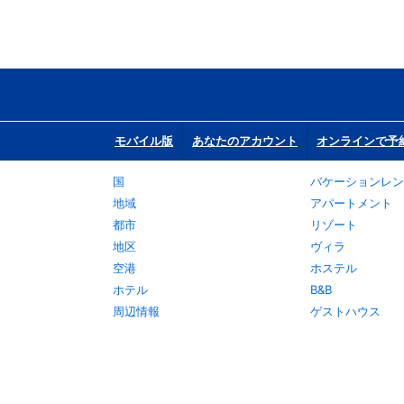
モバイル版
あなたのアカウント
オンラインで予
国
バケーションレン
地域
アパートメント
都市
リゾート
地区
ヴィラ
空港
ホステル
ホテル
B&B
周辺情報
ゲストハウス