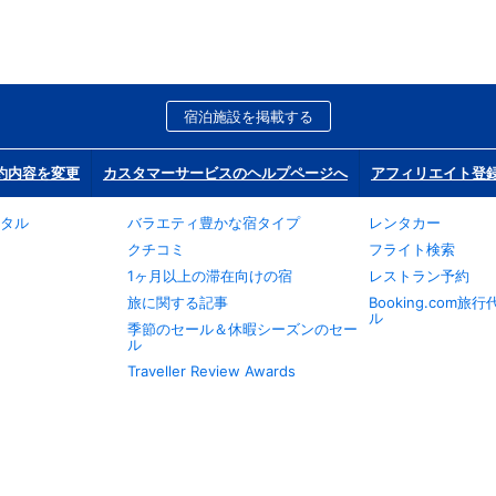
宿泊施設を掲載する
約内容を変更
カスタマーサービスのヘルプページへ
アフィリエイト登
タル
バラエティ豊かな宿タイプ
レンタカー
クチコミ
フライト検索
1ヶ月以上の滞在向けの宿
レストラン予約
旅に関する記事
Booking.com
ル
季節のセール＆休暇シーズンのセー
ル
Traveller Review Awards