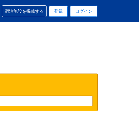
予約に関するサポートを受けられます
宿泊施設を掲載する
登録
ログイン
在選択中の表示通貨はUSドルです
 現在選択中の言語は日本語です