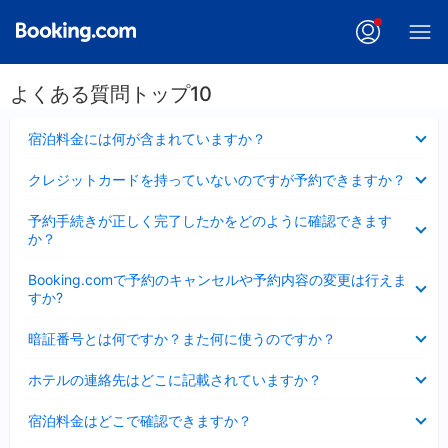
よくある質問トップ10
折
宿泊料金には何が含まれていますか？
り
た
折
クレジットカードを持っていないのですが予約できますか？
た
り
み
た
折
ま
予約手続きが正しく完了したかをどのように確認できます
た
り
し
か？
み
た
た
ま
た
折
し
Booking.comで予約のキャンセルや予約内容の変更は行えま
み
り
た
すか?
ま
た
し
た
折
た
暗証番号とは何ですか？また何に使うのですか？
み
り
ま
た
折
し
ホテルの連絡先はどこに記載されていますか？
た
り
た
み
た
折
ま
宿泊料金はどこで確認できますか？
た
り
し
み
た