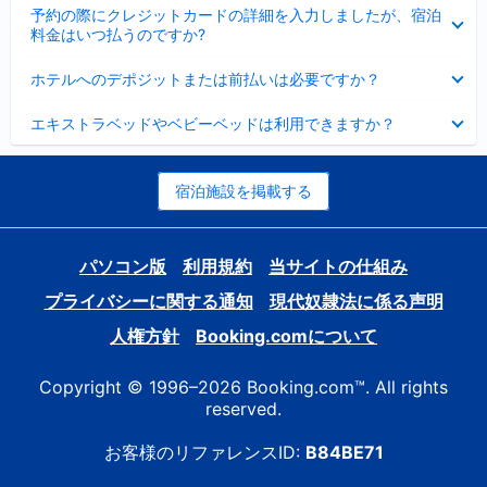
折
た
ま
予約の際にクレジットカードの詳細を入力しましたが、宿泊
た
り
し
料金はいつ払うのですか?
み
た
た
ま
た
折
し
ホテルへのデポジットまたは前払いは必要ですか？
み
り
た
ま
た
折
し
エキストラベッドやベビーベッドは利用できますか？
た
り
た
み
た
ま
た
し
み
宿泊施設を掲載する
た
ま
し
た
パソコン版
利用規約
当サイトの仕組み
プライバシーに関する通知
現代奴隷法に係る声明
人権方針
Booking.comについて
Copyright © 1996–2026 Booking.com™. All rights
reserved.
お客様のリファレンスID:
B84BE71