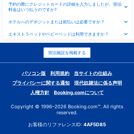
折
た
ま
予約の際にクレジットカードの詳細を入力しましたが、宿泊
た
り
し
料金はいつ払うのですか?
み
た
た
ま
た
折
し
ホテルへのデポジットまたは前払いは必要ですか？
み
り
た
ま
た
折
し
エキストラベッドやベビーベッドは利用できますか？
た
り
た
み
た
ま
た
し
み
宿泊施設を掲載する
た
ま
し
た
パソコン版
利用規約
当サイトの仕組み
プライバシーに関する通知
現代奴隷法に係る声明
人権方針
Booking.comについて
Copyright © 1996–2026 Booking.com™. All rights
reserved.
お客様のリファレンスID:
4AF5D85