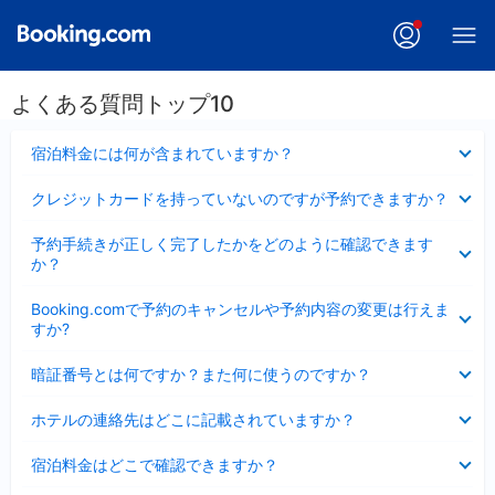
よくある質問トップ10
折
宿泊料金には何が含まれていますか？
り
た
折
クレジットカードを持っていないのですが予約できますか？
た
り
み
た
折
ま
予約手続きが正しく完了したかをどのように確認できます
た
り
し
か？
み
た
た
ま
た
折
し
Booking.comで予約のキャンセルや予約内容の変更は行えま
み
り
た
すか?
ま
た
し
た
折
た
暗証番号とは何ですか？また何に使うのですか？
み
り
ま
た
折
し
ホテルの連絡先はどこに記載されていますか？
た
り
た
み
た
折
ま
宿泊料金はどこで確認できますか？
た
り
し
み
た