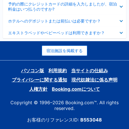
折
た
ま
予約の際にクレジットカードの詳細を入力しましたが、宿泊
た
り
し
料金はいつ払うのですか?
み
た
た
ま
た
折
し
ホテルへのデポジットまたは前払いは必要ですか？
み
り
た
ま
た
折
し
エキストラベッドやベビーベッドは利用できますか？
た
り
た
み
た
ま
た
し
み
宿泊施設を掲載する
た
ま
し
た
パソコン版
利用規約
当サイトの仕組み
プライバシーに関する通知
現代奴隷法に係る声明
人権方針
Booking.comについて
Copyright © 1996–2026 Booking.com™. All rights
reserved.
お客様のリファレンスID:
B553048