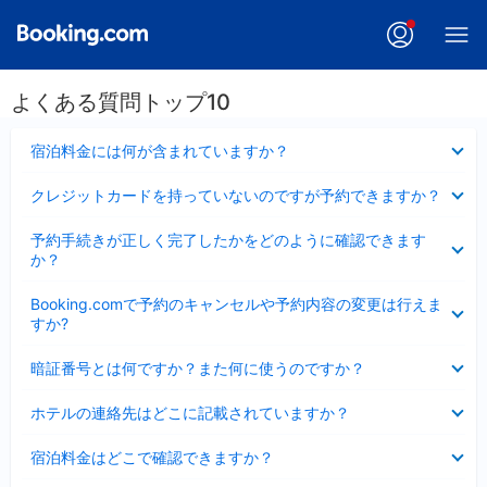
よくある質問トップ10
折
宿泊料金には何が含まれていますか？
り
た
折
クレジットカードを持っていないのですが予約できますか？
た
り
み
た
折
ま
予約手続きが正しく完了したかをどのように確認できます
た
り
し
か？
み
た
た
ま
た
折
し
Booking.comで予約のキャンセルや予約内容の変更は行えま
み
り
た
すか?
ま
た
し
た
折
た
暗証番号とは何ですか？また何に使うのですか？
み
り
ま
た
折
し
ホテルの連絡先はどこに記載されていますか？
た
り
た
み
た
折
ま
宿泊料金はどこで確認できますか？
た
り
し
み
た