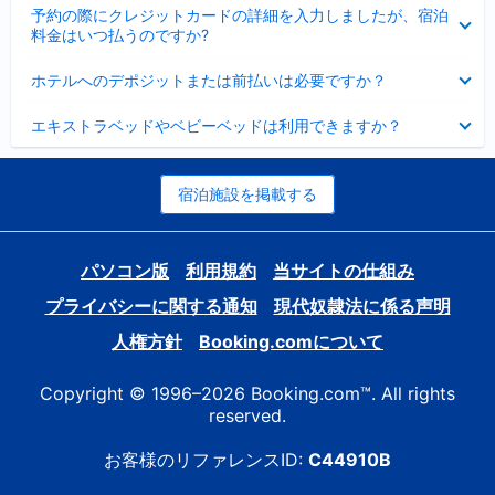
折
た
ま
予約の際にクレジットカードの詳細を入力しましたが、宿泊
た
り
し
料金はいつ払うのですか?
み
た
た
ま
た
折
し
ホテルへのデポジットまたは前払いは必要ですか？
み
り
た
ま
た
折
し
エキストラベッドやベビーベッドは利用できますか？
た
り
た
み
た
ま
た
し
み
宿泊施設を掲載する
た
ま
し
た
パソコン版
利用規約
当サイトの仕組み
プライバシーに関する通知
現代奴隷法に係る声明
人権方針
Booking.comについて
Copyright © 1996–2026 Booking.com™. All rights
reserved.
お客様のリファレンスID:
C44910B