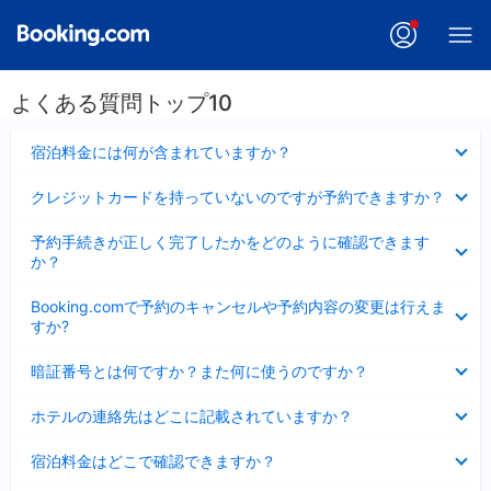
よくある質問トップ10
折
宿泊料金には何が含まれていますか？
り
た
折
クレジットカードを持っていないのですが予約できますか？
た
り
み
た
折
ま
予約手続きが正しく完了したかをどのように確認できます
た
り
し
か？
み
た
た
ま
た
折
し
Booking.comで予約のキャンセルや予約内容の変更は行えま
み
り
た
すか?
ま
た
し
た
折
た
暗証番号とは何ですか？また何に使うのですか？
み
り
ま
た
折
し
ホテルの連絡先はどこに記載されていますか？
た
り
た
み
た
折
ま
宿泊料金はどこで確認できますか？
た
り
し
み
た