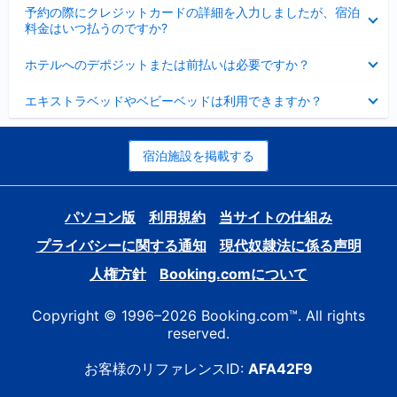
折
た
ま
予約の際にクレジットカードの詳細を入力しましたが、宿泊
た
り
し
料金はいつ払うのですか?
み
た
た
ま
た
折
し
ホテルへのデポジットまたは前払いは必要ですか？
み
り
た
ま
た
折
し
エキストラベッドやベビーベッドは利用できますか？
た
り
た
み
た
ま
た
し
み
宿泊施設を掲載する
た
ま
し
た
パソコン版
利用規約
当サイトの仕組み
プライバシーに関する通知
現代奴隷法に係る声明
人権方針
Booking.comについて
Copyright © 1996–2026 Booking.com™. All rights
reserved.
お客様のリファレンスID:
AFA42F9