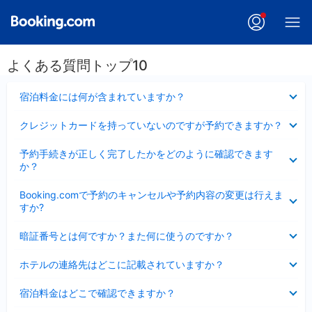
よくある質問トップ10
折
宿泊料金には何が含まれていますか？
り
た
折
クレジットカードを持っていないのですが予約できますか？
た
り
み
た
折
ま
予約手続きが正しく完了したかをどのように確認できます
た
り
し
か？
み
た
た
ま
た
折
し
Booking.comで予約のキャンセルや予約内容の変更は行えま
み
り
た
すか?
ま
た
し
た
折
た
暗証番号とは何ですか？また何に使うのですか？
み
り
ま
た
折
し
ホテルの連絡先はどこに記載されていますか？
た
り
た
み
た
折
ま
宿泊料金はどこで確認できますか？
た
り
し
み
た