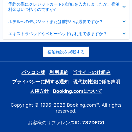
折
た
ま
予約の際にクレジットカードの詳細を入力しましたが、宿泊
た
り
し
料金はいつ払うのですか?
み
た
た
ま
た
折
し
ホテルへのデポジットまたは前払いは必要ですか？
み
り
た
ま
た
折
し
エキストラベッドやベビーベッドは利用できますか？
た
り
た
み
た
ま
た
し
み
宿泊施設を掲載する
た
ま
し
た
パソコン版
利用規約
当サイトの仕組み
プライバシーに関する通知
現代奴隷法に係る声明
人権方針
Booking.comについて
Copyright © 1996–2026 Booking.com™. All rights
reserved.
お客様のリファレンスID:
787DFC0