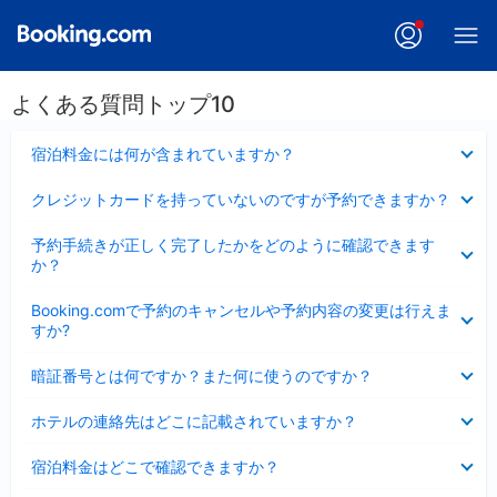
よくある質問トップ10
折
宿泊料金には何が含まれていますか？
り
た
折
クレジットカードを持っていないのですが予約できますか？
た
り
み
た
折
ま
予約手続きが正しく完了したかをどのように確認できます
た
り
し
か？
み
た
た
ま
た
折
し
Booking.comで予約のキャンセルや予約内容の変更は行えま
み
り
た
すか?
ま
た
し
た
折
た
暗証番号とは何ですか？また何に使うのですか？
み
り
ま
た
折
し
ホテルの連絡先はどこに記載されていますか？
た
り
た
み
た
折
ま
宿泊料金はどこで確認できますか？
た
り
し
み
た