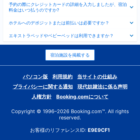
折
た
ま
予約の際にクレジットカードの詳細を入力しましたが、宿泊
た
り
し
料金はいつ払うのですか?
み
た
た
ま
た
折
し
ホテルへのデポジットまたは前払いは必要ですか？
み
り
た
ま
た
折
し
エキストラベッドやベビーベッドは利用できますか？
た
り
た
み
た
ま
た
し
み
宿泊施設を掲載する
た
ま
し
た
パソコン版
利用規約
当サイトの仕組み
プライバシーに関する通知
現代奴隷法に係る声明
人権方針
Booking.comについて
Copyright © 1996–2026 Booking.com™. All rights
reserved.
お客様のリファレンスID:
E9E9CF1