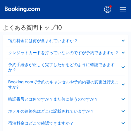
よくある質問トップ10
折
宿泊料金には何が含まれていますか？
り
た
折
クレジットカードを持っていないのですが予約できますか？
た
り
み
た
折
ま
予約手続きが正しく完了したかをどのように確認できます
た
り
し
か？
み
た
た
ま
た
折
し
Booking.comで予約のキャンセルや予約内容の変更は行えま
み
り
た
すか?
ま
た
し
た
折
た
暗証番号とは何ですか？また何に使うのですか？
み
り
ま
た
折
し
ホテルの連絡先はどこに記載されていますか？
た
り
た
み
た
折
ま
宿泊料金はどこで確認できますか？
た
り
し
み
た