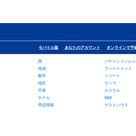
モバイル版
あなたのアカウント
オンラインで予
国
バケーションレン
地域
アパートメント
都市
リゾート
地区
ヴィラ
空港
ホステル
ホテル
B&B
周辺情報
ゲストハウス