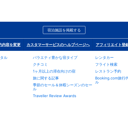
宿泊施設を掲載する
約内容を変更
カスタマーサービスのヘルプページへ
アフィリエイト登
タル
バラエティ豊かな宿タイプ
レンタカー
クチコミ
フライト検索
1ヶ月以上の滞在向けの宿
レストラン予約
旅に関する記事
Booking.com
ル
季節のセール＆休暇シーズンのセー
ル
Traveller Review Awards