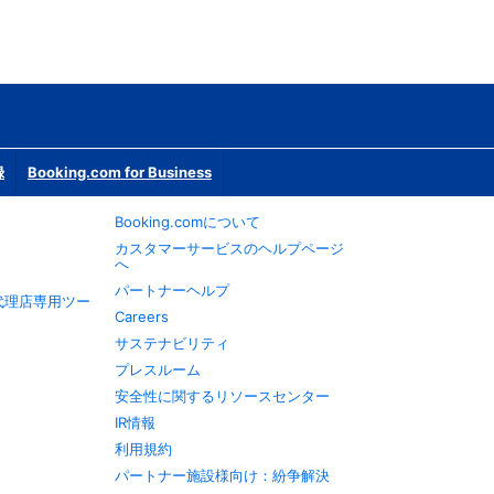
録
Booking.com for Business
Booking.comについて
カスタマーサービスのヘルプページ
へ
パートナーヘルプ
旅行代理店専用ツー
Careers
サステナビリティ
プレスルーム
安全性に関するリソースセンター
IR情報
利用規約
パートナー施設様向け：紛争解決