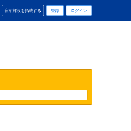
予約に関するサポートを受けられます
宿泊施設を掲載する
登録
ログイン
在選択中の表示通貨はUSドルです
 現在選択中の言語は日本語です