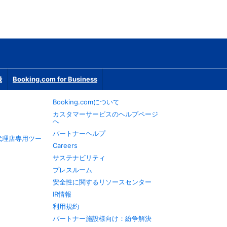
録
Booking.com for Business
Booking.comについて
カスタマーサービスのヘルプページ
へ
パートナーヘルプ
旅行代理店専用ツー
Careers
サステナビリティ
プレスルーム
安全性に関するリソースセンター
IR情報
利用規約
パートナー施設様向け：紛争解決