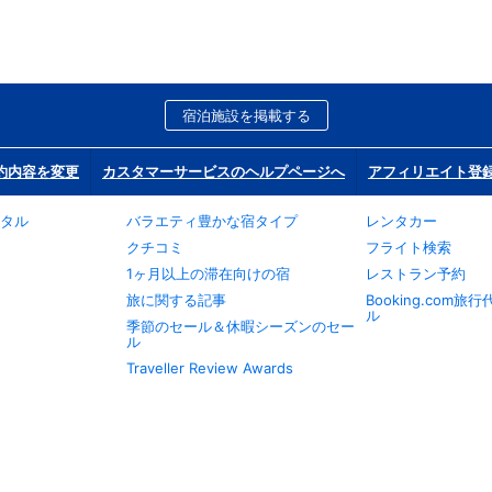
宿泊施設を掲載する
約内容を変更
カスタマーサービスのヘルプページへ
アフィリエイト登
タル
バラエティ豊かな宿タイプ
レンタカー
クチコミ
フライト検索
1ヶ月以上の滞在向けの宿
レストラン予約
旅に関する記事
Booking.com
ル
季節のセール＆休暇シーズンのセー
ル
Traveller Review Awards