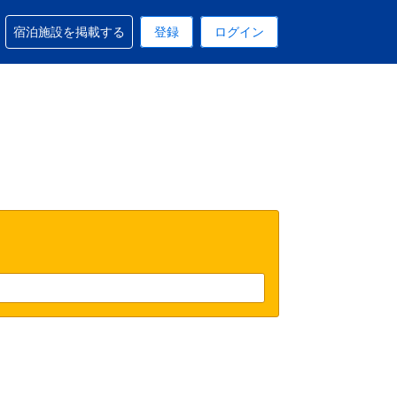
予約に関するサポートを受けられます
宿泊施設を掲載する
登録
ログイン
在選択中の表示通貨は円です
 現在選択中の言語は日本語です