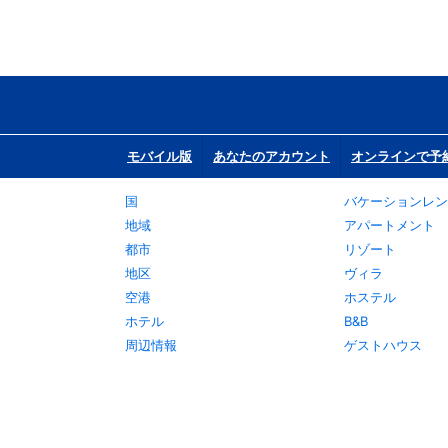
モバイル版
あなたのアカウント
オンラインで予
国
バケーションレン
地域
アパートメント
都市
リゾート
地区
ヴィラ
空港
ホステル
ホテル
B&B
周辺情報
ゲストハウス