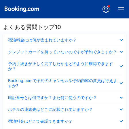
よくある質問トップ10
折
宿泊料金には何が含まれていますか？
り
た
折
クレジットカードを持っていないのですが予約できますか？
た
り
み
た
折
ま
予約手続きが正しく完了したかをどのように確認できます
た
り
し
か？
み
た
た
ま
た
折
し
Booking.comで予約のキャンセルや予約内容の変更は行えま
み
り
た
すか?
ま
た
し
た
折
た
暗証番号とは何ですか？また何に使うのですか？
み
り
ま
た
折
し
ホテルの連絡先はどこに記載されていますか？
た
り
た
み
た
折
ま
宿泊料金はどこで確認できますか？
た
り
し
み
た