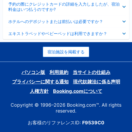
折
た
ま
予約の際にクレジットカードの詳細を入力しましたが、宿泊
た
り
し
料金はいつ払うのですか?
み
た
た
ま
た
折
し
ホテルへのデポジットまたは前払いは必要ですか？
み
り
た
ま
た
折
し
エキストラベッドやベビーベッドは利用できますか？
た
り
た
み
た
ま
た
し
み
宿泊施設を掲載する
た
ま
し
た
パソコン版
利用規約
当サイトの仕組み
プライバシーに関する通知
現代奴隷法に係る声明
人権方針
Booking.comについて
Copyright © 1996–2026 Booking.com™. All rights
reserved.
お客様のリファレンスID:
F9539C0