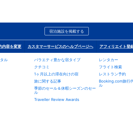
宿泊施設を掲載する
約内容を変更
カスタマーサービスのヘルプページへ
アフィリエイト登
タル
バラエティ豊かな宿タイプ
レンタカー
クチコミ
フライト検索
1ヶ月以上の滞在向けの宿
レストラン予約
旅に関する記事
Booking.com
ル
季節のセール＆休暇シーズンのセー
ル
Traveller Review Awards