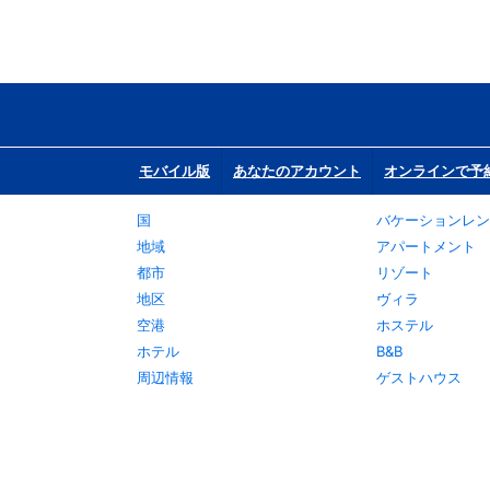
モバイル版
あなたのアカウント
オンラインで予
国
バケーションレン
地域
アパートメント
都市
リゾート
地区
ヴィラ
空港
ホステル
ホテル
B&B
周辺情報
ゲストハウス