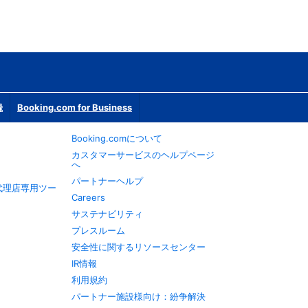
録
Booking.com for Business
Booking.comについて
カスタマーサービスのヘルプページ
へ
パートナーヘルプ
旅行代理店専用ツー
Careers
サステナビリティ
プレスルーム
安全性に関するリソースセンター
IR情報
利用規約
パートナー施設様向け：紛争解決