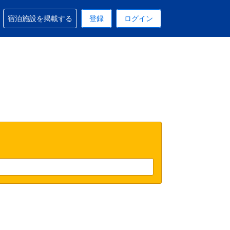
予約に関するサポートを受けられます
宿泊施設を掲載する
登録
ログイン
在選択中の表示通貨はUSドルです
 現在選択中の言語は日本語です