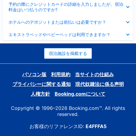
折
た
ま
予約の際にクレジットカードの詳細を入力しましたが、宿泊
た
り
し
料金はいつ払うのですか?
み
た
た
ま
た
折
し
ホテルへのデポジットまたは前払いは必要ですか？
み
り
た
ま
た
折
し
エキストラベッドやベビーベッドは利用できますか？
た
り
た
み
た
ま
た
し
み
宿泊施設を掲載する
た
ま
し
た
パソコン版
利用規約
当サイトの仕組み
プライバシーに関する通知
現代奴隷法に係る声明
人権方針
Booking.comについて
Copyright © 1996–2026 Booking.com™. All rights
reserved.
お客様のリファレンスID:
E4FFFA5