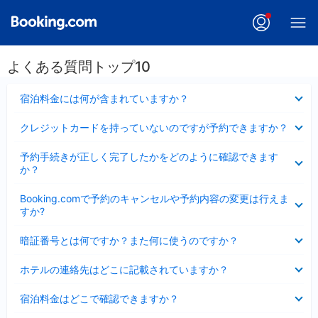
よくある質問トップ10
折
宿泊料金には何が含まれていますか？
り
た
折
クレジットカードを持っていないのですが予約できますか？
た
り
み
た
折
ま
予約手続きが正しく完了したかをどのように確認できます
た
り
し
か？
み
た
た
ま
た
折
し
Booking.comで予約のキャンセルや予約内容の変更は行えま
み
り
た
すか?
ま
た
し
た
折
た
暗証番号とは何ですか？また何に使うのですか？
み
り
ま
た
折
し
ホテルの連絡先はどこに記載されていますか？
た
り
た
み
た
折
ま
宿泊料金はどこで確認できますか？
た
り
し
み
た