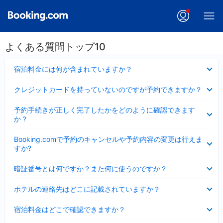
よくある質問トップ10
折
宿泊料金には何が含まれていますか？
り
た
折
クレジットカードを持っていないのですが予約できますか？
た
り
み
た
折
ま
予約手続きが正しく完了したかをどのように確認できます
た
り
し
か？
み
た
た
ま
た
折
し
Booking.comで予約のキャンセルや予約内容の変更は行えま
み
り
た
すか?
ま
た
し
た
折
た
暗証番号とは何ですか？また何に使うのですか？
み
り
ま
た
折
し
ホテルの連絡先はどこに記載されていますか？
た
り
た
み
た
折
ま
宿泊料金はどこで確認できますか？
た
り
し
み
た