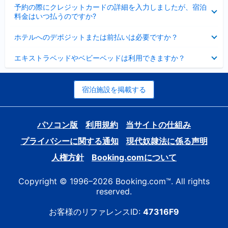
折
た
ま
予約の際にクレジットカードの詳細を入力しましたが、宿泊
た
り
し
料金はいつ払うのですか?
み
た
た
ま
た
折
し
ホテルへのデポジットまたは前払いは必要ですか？
み
り
た
ま
た
折
し
エキストラベッドやベビーベッドは利用できますか？
た
り
た
み
た
ま
た
し
み
宿泊施設を掲載する
た
ま
し
た
パソコン版
利用規約
当サイトの仕組み
プライバシーに関する通知
現代奴隷法に係る声明
人権方針
Booking.comについて
Copyright © 1996–2026 Booking.com™. All rights
reserved.
お客様のリファレンスID:
47316F9