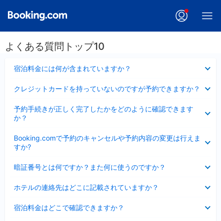
よくある質問トップ10
折
宿泊料金には何が含まれていますか？
り
た
折
クレジットカードを持っていないのですが予約できますか？
た
り
み
た
折
ま
予約手続きが正しく完了したかをどのように確認できます
た
り
し
か？
み
た
た
ま
た
折
し
Booking.comで予約のキャンセルや予約内容の変更は行えま
み
り
た
すか?
ま
た
し
た
折
た
暗証番号とは何ですか？また何に使うのですか？
み
り
ま
た
折
し
ホテルの連絡先はどこに記載されていますか？
た
り
た
み
た
折
ま
宿泊料金はどこで確認できますか？
た
り
し
み
た